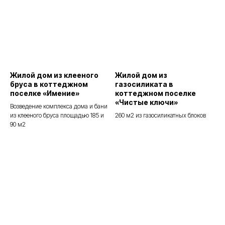
Жилой дом из клееного
Жилой дом из
бруса в коттеджном
газосиликата в
поселке «Имение»
коттеджном поселке
«Чистые ключи»
Возведение комплекса дома и бани
из клееного бруса площадью 185 и
260 м2 из газосиликатных блоков
90 м2
Доверьте работу профессионалам
Получите бесплатную
консультацию по вопросам