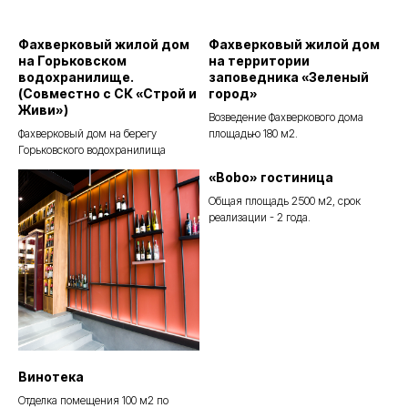
строительства и отделки
помещений от нашей
Фахверковый жилой дом
Фахверковый жилой дом
компании
на Горьковском
на территории
водохранилище.
заповедника «Зеленый
(Совместно с СК «Строй и
город»
Оставьте заявку, мы свяжемся с вами и
Живи»)
проконсультируем вас по любым вопросам
Возведение Фахверкового дома
Фахверковый дом на берегу
площадью 180 м2.
нашей специализации.
Горьковского водохранилища
«Bobo» гостиница
Отправить заявку
Общая площадь 2500 м2, срок
реализации - 2 года.
Винотека
Отделка помещения 100 м2 по