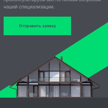
наш телеграм канал
ckvalue@yandex.ru
© ИП Евстигнеев Валентин Анатольевич,
2026
Политика конфиденциальности
Разработка сайта