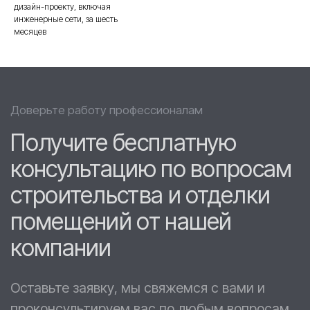
дизайн-проекту, включая
инженерные сети, за шесть
месяцев
Написать нам в WhatsApp
Написать нам в Telegram
Телефон:
+7 930 207-07-02
Адрес:
603152, г.Нижний Новгород, ул.Кащенко,
д.2Б, офис 106Б
E-mail: