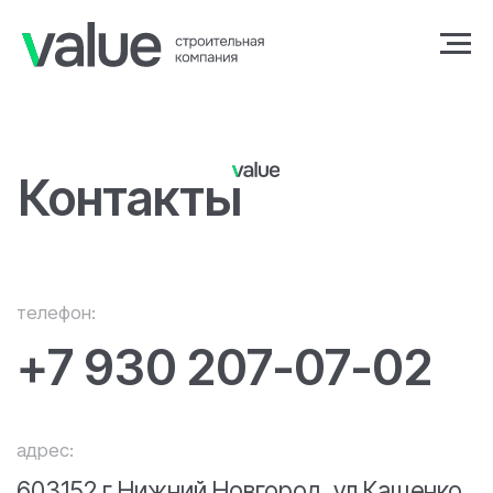
Контакты
телефон:
+7 930 207-07-02
адрес:
603152 г.Нижний Новгород, ул.Кащенко,
д.2Б, офис 106Б
e-mail:
ckvalue@yandex.ru