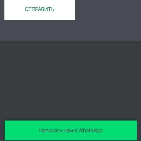
Телефон:
+7 930 207-07-02
Адрес:
603152, г.Нижний Новгород, ул.Кащенко,
д.2Б, офис 106Б
E-mail:
наш телеграм канал
ckvalue@yandex.ru
© ИП Евстигнеев Валентин Анатольевич,
2026
Политика конфиденциальности
Разработка сайта