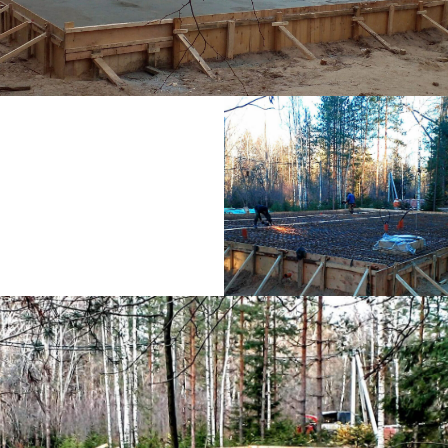
Написать нам в WhatsApp
Написать нам в Telegram
Телефон:
+7 930 207-07-02
Адрес:
603152, г.Нижний Новгород, ул.Кащенко,
д.2Б, офис 106Б
E-mail:
наш телеграм канал
ckvalue@yandex.ru